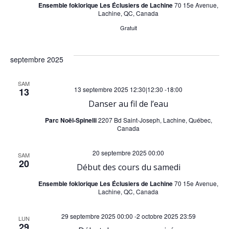
i
Ensemble foklorique Les Éclusiers de Lachine
70 15e Avenue,
h
Lachine, QC, Canada
o
Gratuit
e
n
e
septembre 2025
d
t
SAM
13 septembre 2025 12:30|12:30
-
18:00
e
13
Danser au fil de l’eau
n
v
Parc Noël-Spinelli
2207 Bd Saint-Joseph, Lachine, Québec,
Canada
a
u
20 septembre 2025 00:00
v
SAM
e
20
Début des cours du samedi
i
s
Ensemble foklorique Les Éclusiers de Lachine
70 15e Avenue,
Lachine, QC, Canada
g
É
29 septembre 2025 00:00
-
2 octobre 2025 23:59
LUN
29