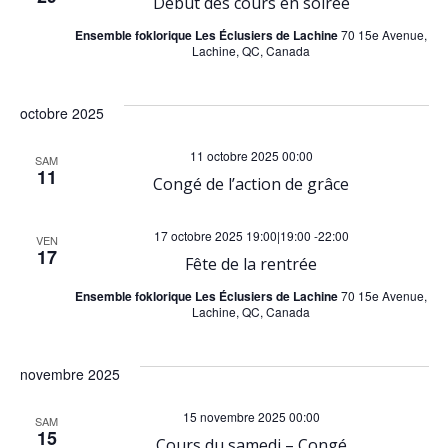
a
v
Début des cours en soirée
Ensemble foklorique Les Éclusiers de Lachine
70 15e Avenue,
è
t
Lachine, QC, Canada
n
i
octobre 2025
e
o
11 octobre 2025 00:00
SAM
11
m
Congé de l’action de grâce
n
e
17 octobre 2025 19:00|19:00
-
22:00
d
VEN
17
Fête de la rentrée
n
e
Ensemble foklorique Les Éclusiers de Lachine
70 15e Avenue,
Lachine, QC, Canada
t
v
novembre 2025
u
15 novembre 2025 00:00
SAM
15
Cours du samedi – Congé