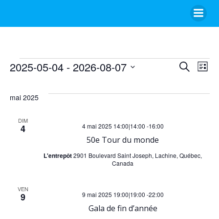
Aller
au
contenu
Évènements
R
N
2025-05-04
 - 
2026-08-07
Recherche
Liste
Sélectionnez
e
a
une
mai 2025
date.
v
c
DIM
4 mai 2025 14:00|14:00
-
16:00
4
i
h
50e Tour du monde
g
e
L'entrepôt
2901 Boulevard Saint Joseph, Lachine, Québec,
Canada
a
r
VEN
9 mai 2025 19:00|19:00
-
22:00
t
9
c
Gala de fin d’année