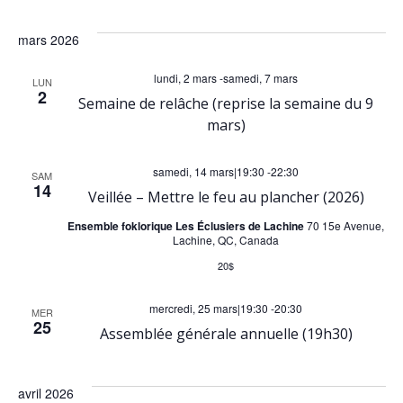
t
mars 2026
s
lundi, 2 mars
-
samedi, 7 mars
LUN
2
Semaine de relâche (reprise la semaine du 9
mars)
samedi, 14 mars|19:30
-
22:30
SAM
14
Veillée – Mettre le feu au plancher (2026)
Ensemble foklorique Les Éclusiers de Lachine
70 15e Avenue,
Lachine, QC, Canada
20$
mercredi, 25 mars|19:30
-
20:30
MER
25
Assemblée générale annuelle (19h30)
avril 2026