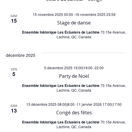
e
s
15 novembre 2025 00:00
-
16 novembre 2025 23:59
SAM
15
Stage de danse
É
Ensemble foklorique Les Éclusiers de Lachine
70 15e Avenue,
Lachine, QC, Canada
v
è
décembre 2025
n
5 décembre 2025 19:00|19:00
-
22:00
VEN
5
Party de Noël
e
Ensemble foklorique Les Éclusiers de Lachine
70 15e Avenue,
Lachine, QC, Canada
m
13 décembre 2025 08:00|8:00
-
11 janvier 2026 17:00|17:00
SAM
e
13
Congé des fêtes
n
Ensemble foklorique Les Éclusiers de Lachine
70 15e Avenue,
Lachine, QC, Canada