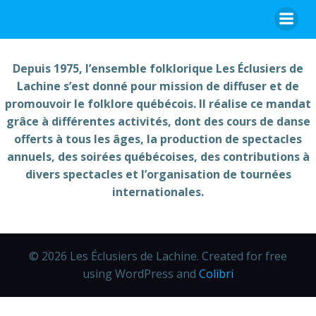
Aller
au
contenu
Depuis 1975, l’ensemble folklorique Les Éclusiers de
Lachine s’est donné pour mission de diffuser et de
promouvoir le folklore québécois. Il réalise ce mandat
grâce à différentes activités, dont des cours de danse
offerts à tous les âges, la production de spectacles
annuels, des soirées québécoises, des contributions à
divers spectacles et l’organisation de tournées
internationales.
© 2026 Les Éclusiers de Lachine. Created for free
using WordPress and
Colibri