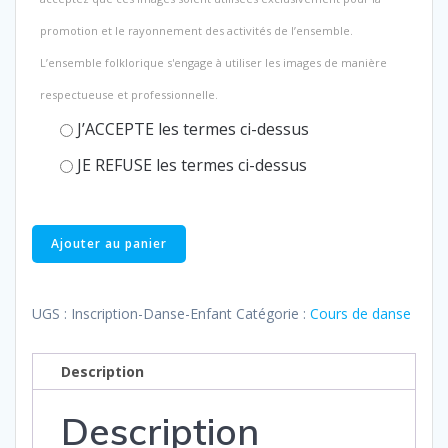
promotion et le rayonnement des activités de l’ensemble.
L’ensemble folklorique s'engage à utiliser les images de manière
respectueuse et professionnelle.
J’ACCEPTE les termes ci-dessus
JE REFUSE les termes ci-dessus
quantité
Ajouter au panier
de
Danse
enfantine
UGS :
Inscription-Danse-Enfant
Catégorie :
Cours de danse
(4-
6
Description
ans)
Description