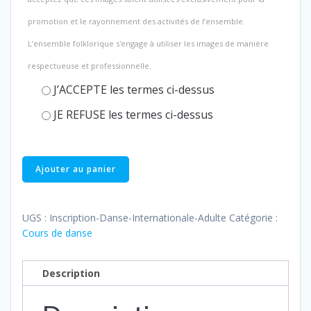
promotion et le rayonnement des activités de l’ensemble.
L’ensemble folklorique s'engage à utiliser les images de manière
respectueuse et professionnelle.
J’ACCEPTE les termes ci-dessus
JE REFUSE les termes ci-dessus
quantité
Ajouter au panier
de
Danse
internationale
UGS :
Inscription-Danse-Internationale-Adulte
Catégorie :
(adultes)
Cours de danse
Description