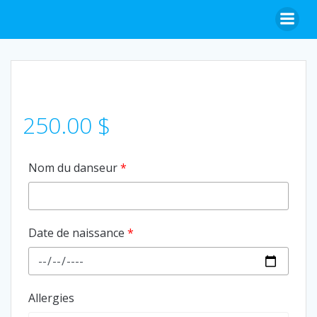
Aller
au
contenu
250.00
$
Nom du danseur
*
Date de naissance
*
Allergies